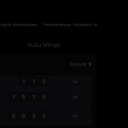
kin ditimbulkan.
Pemeliharaan Terjadwal: MarbleX pada 31-Jul
Buku Mimpi
Statistik
1
1
2
7
8
7
9
5
8
3
4