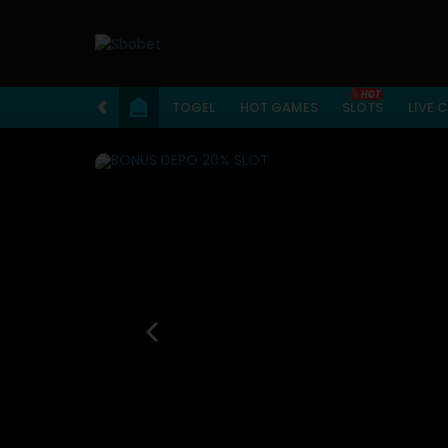
TOGEL
HOT GAMES
SLOTS
LIVE 