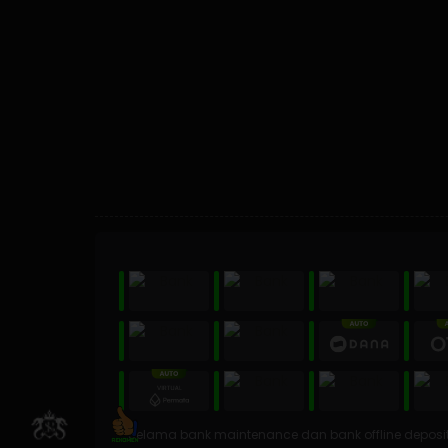
* Selama bank maintenance dan bank offline deposit