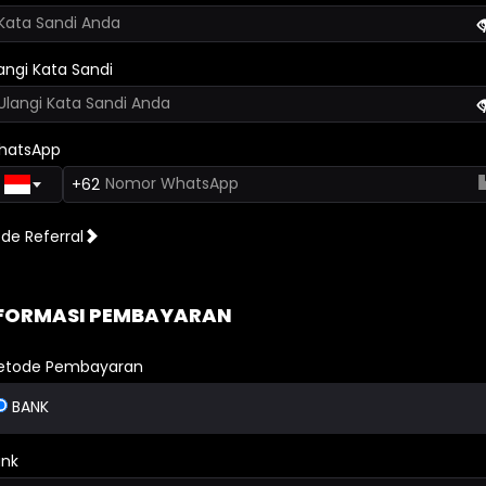
angi Kata Sandi
hatsApp
+62
de Referral
Goyang Gaib
Mochi Mania 1000
Epic Ze
FORMASI PEMBAYARAN
etode Pembayaran
BANK
SUPER ELEMENTS 2
Mahjong Wins Triple Pot
MUSCLE FOR
ank