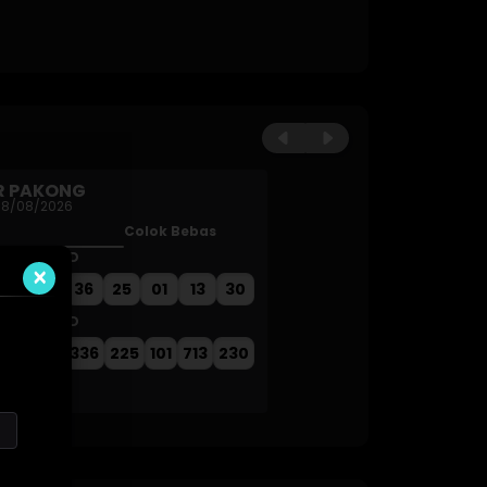
R PAKONG
08/08/2026
Colok Bebas
Top 2D
×
19
36
25
01
13
30
Top 3D
019
336
225
101
713
230