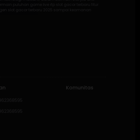
main puluhan game live rtp slot gacor terbaru fitur
 agen slot gacor terbaru 2025 sampai keamanan
an
Komunitas
962368595
962368595