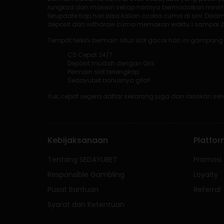
rungkad dan maxwin setiap harinya bermodalkan minima
terupdate tiap hari bisa kalian ccoba cuma di sini. Di
deposit dan withdraw cuma memakan waktu 1 sampai 2 
Tempat terkini bermain situs slot gacor hari ini gampa
CS Cepat 24/7
Deposit mudah dengan Qris
Permain slot terlengkap
Sedayubet bonusnya gila!!
Yuk, cepat segera daftar sekarang juga dan rasakan sen
Kebijaksanaan
Platfo
Tentang SEDAYUBET
Promosi
Responsible Gambling
Loyalty
Pusat Bantuan
Referral
Syarat dan Ketentuan