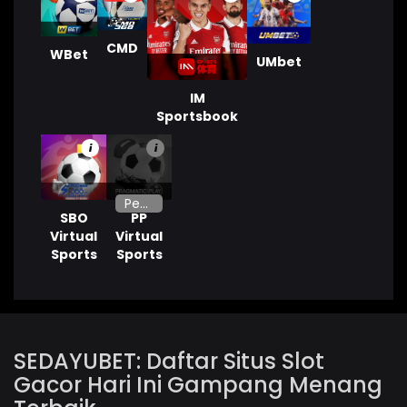
CMD
WBet
UMbet
IM
Sportsbook
i
i
SBO
PP
Virtual
Virtual
Sports
Sports
SEDAYUBET: Daftar Situs Slot
Gacor Hari Ini Gampang Menang