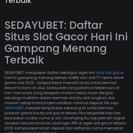
Terbaik
SEDAYUBET: Daftar
Situs Slot Gacor Hari Ini
Gampang Menang
Terbaik
SEDAYUBET merupakan daftar sekaligus agen link
situs slot gacor
hari ini gampang menang terbaik slot88 dan slot777 resmi server
game viral 2025. Jackpot besar menanti anda untuk bermain
bersama kami di situs Sedayubet yang pastinya terpercaya di
hari-hari anda yang kesepian ini kami selalu hadir dengan
teknologi muktahir dalam bermain slot jitu anti rungkad dan
maxwin setiap harinya bermodalkan minimal deposit 10k saja
SEDAYUBET
menjadi tempat pas sekarang ini untuk bermain
puluhan game live rtp slot gacor terbaru fitur terupdate tiap hari
bisa kalian ccoba cuma di sini. Disamping itu, tiap pemain dapat
rasakan kenyamananan saat login APK di agen slot gacor terbaru
2025 sampai keamanan deposit dan withdraw cuma memakan