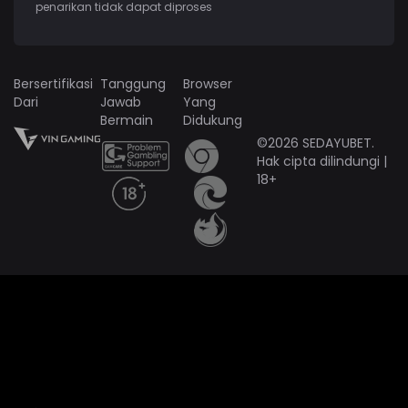
penarikan tidak dapat diproses
Bersertifikasi
Tanggung
Browser
Dari
Jawab
Yang
Bermain
Didukung
©2026 SEDAYUBET.
Hak cipta dilindungi |
18+