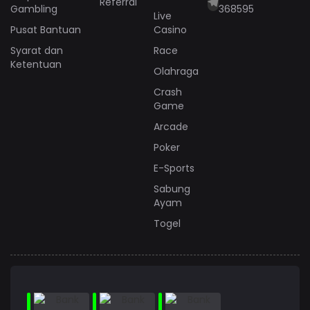
Referral
Gambling
368595
Live
Pusat Bantuan
Casino
Syarat dan
Race
Ketentuan
Olahraga
Crash
Game
Arcade
Poker
E-Sports
Sabung
Ayam
Togel