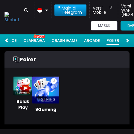
Versi
Main di
Versi
WAP
Telegram
Mobile
(NEX4
MASUK
DAF
RACE
OLAHRAGA
CRASH GAME
ARCADE
POKER
E-S
Poker
i
i
Balak
Play
9Gaming