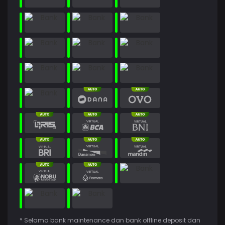
* Selama bank maintenance dan bank offline deposit dan