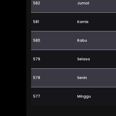
582
Jumat
581
Kamis
580
Rabu
579
Selasa
578
Senin
577
Minggu