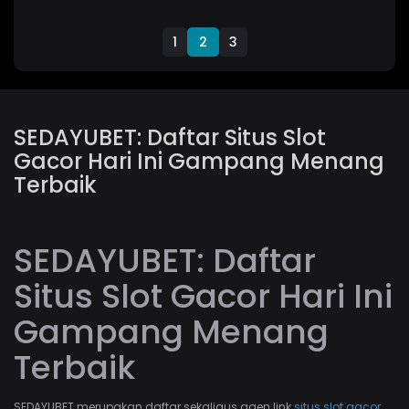
1
2
3
SEDAYUBET: Daftar Situs Slot
Gacor Hari Ini Gampang Menang
Terbaik
SEDAYUBET: Daftar
Situs Slot Gacor Hari Ini
Gampang Menang
Terbaik
SEDAYUBET merupakan daftar sekaligus agen link
situs slot gacor