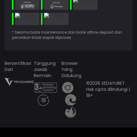
* Selama bank maintenance dan bank offline deposit dan
penarikan tidak dapat diproses
Bersertifikasi
Tanggung
Browser
Dari
Jawab
Yang
Bermain
Didukung
©2026 SEDAYUBET.
Hak cipta dilindungi |
18+