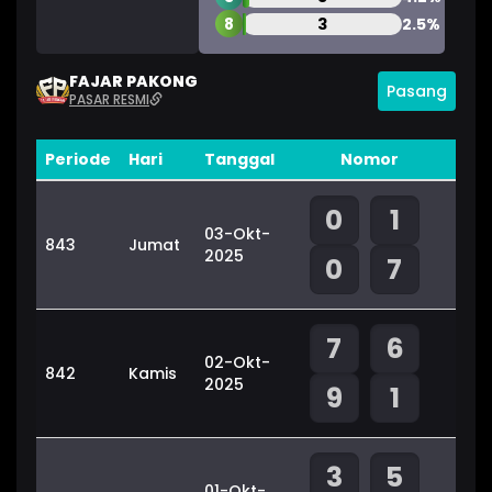
8
3
2.5%
FAJAR PAKONG
Pasang
PASAR RESMI
Periode
Hari
Tanggal
Nomor
0
1
03-Okt-
843
Jumat
2025
0
7
7
6
02-Okt-
842
Kamis
2025
9
1
3
5
01-Okt-