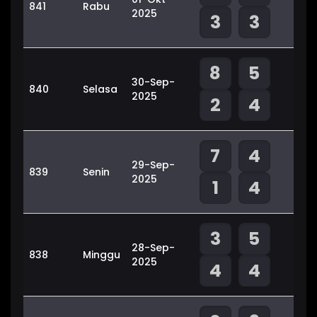
841
Rabu
2025
3
3
8
5
30-Sep-
840
Selasa
2025
2
4
7
4
29-Sep-
839
Senin
2025
1
4
3
5
28-Sep-
838
Minggu
2025
4
4