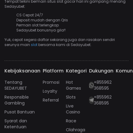
Tempat terkini bermain situs slot gacor hari ini gampang menang
Sedayubet:
CS Cepat 24/7
Deposit mudah dengan Qris
Permain slot terlengkap
Sedayubet bonusnya gila!!
Yuk, cepat segera daftar sekarang juga dan rasakan sendiri
serunya main
slot
bersama kami di Sedayubet.
Kebijaksanaan
Platform
Kategori
Dukungan
Komun
Tentang
Promosi
Hot
+855962
SEDAYUBET
Games
368595
Loyalty
Responsible
Slots
+855962
Referral
Gambling
368595
Live
Pusat Bantuan
Casino
Syarat dan
Race
Ketentuan
Olahraga